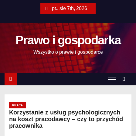
S
pt.. sie 7th, 2026
k
i
p
Prawo i gospodarka
t
o
Wszystko o prawie i gospodarce
c
o
n
t
e
n
t
PRACA
Korzystanie z usług psychologicznych
na koszt pracodawcy – czy to przychód
pracownika