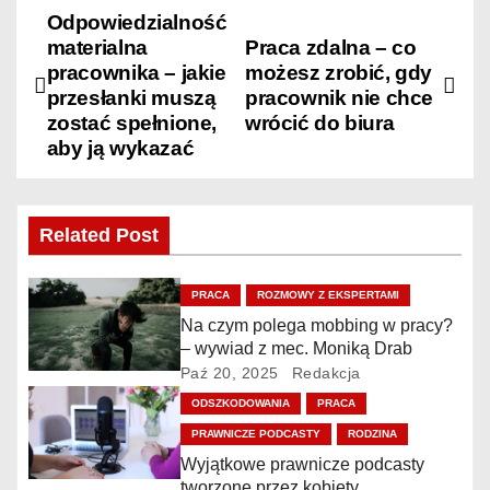
Odpowiedzialność
N
materialna
Praca zdalna – co
a
pracownika – jakie
możesz zrobić, gdy
przesłanki muszą
pracownik nie chce
w
zostać spełnione,
wrócić do biura
aby ją wykazać
i
g
Related Post
a
c
PRACA
ROZMOWY Z EKSPERTAMI
Na czym polega mobbing w pracy?
j
– wywiad z mec. Moniką Drab
Paź 20, 2025
Redakcja
a
ODSZKODOWANIA
PRACA
w
PRAWNICZE PODCASTY
RODZINA
Wyjątkowe prawnicze podcasty
tworzone przez kobiety