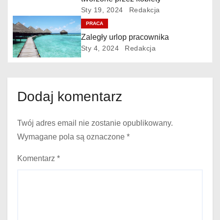
p
Sty 19, 2024
Redakcja
i
PRACA
s
Zaległy urlop pracownika
Sty 4, 2024
Redakcja
u
Dodaj komentarz
Twój adres email nie zostanie opublikowany.
Wymagane pola są oznaczone
*
Komentarz
*