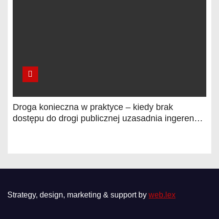
Droga konieczna w praktyce – kiedy brak
dostępu do drogi publicznej uzasadnia ingerencję
sądu? Wyjaśnia Piotr Bożałkiński, radca prawny
Strategy, design, marketing & support by
web.lex