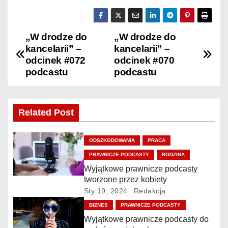
„W drodze do
„W drodze do
N
kancelarii” –
kancelarii” –
a
odcinek #072
odcinek #070
podcastu
podcastu
w
i
Related Post
g
ODSZKODOWANIA
PRACA
a
PRAWNICZE PODCASTY
RODZINA
c
Wyjątkowe prawnicze podcasty
tworzone przez kobiety
j
Sty 19, 2024
Redakcja
BIZNES
PRAWNICZE PODCASTY
a
Wyjątkowe prawnicze podcasty do