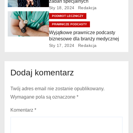
w
zadań specjalnych
Sty 18, 2024
Redakcja
p
PODMIOT LECZNICZY
PRAWNICZE PODCASTY
i
Wyjątkowe prawnicze podcasty
s
biznesowe dla branży medycznej
Sty 17, 2024
Redakcja
u
Dodaj komentarz
Twój adres email nie zostanie opublikowany.
Wymagane pola są oznaczone
*
Komentarz
*