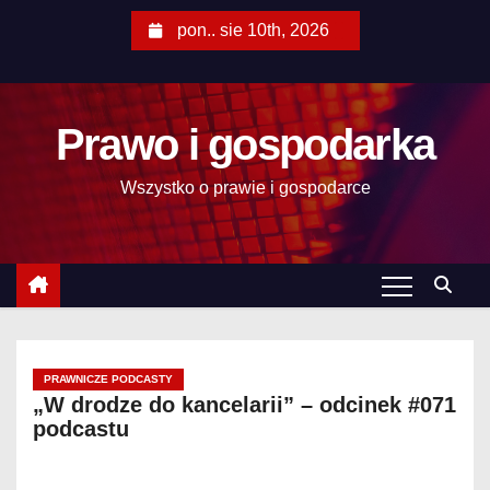
S
pon.. sie 10th, 2026
k
i
p
Prawo i gospodarka
t
o
Wszystko o prawie i gospodarce
c
o
n
t
e
n
t
PRAWNICZE PODCASTY
„W drodze do kancelarii” – odcinek #071
podcastu