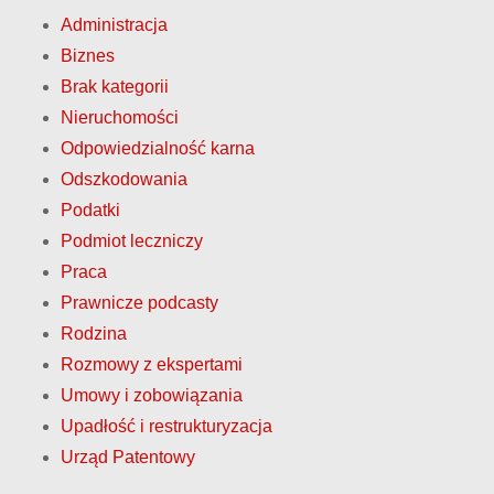
r
Administracja
o
Biznes
Brak kategorii
n
Nieruchomości
i
Odpowiedzialność karna
Odszkodowania
c
Podatki
o
Podmiot leczniczy
Praca
w
Prawnicze podcasty
a
Rodzina
Rozmowy z ekspertami
n
Umowy i zobowiązania
i
Upadłość i restrukturyzacja
Urząd Patentowy
e