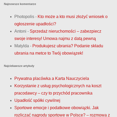
Najnowsze komentarze
w
p
Photopolis
-
Kto może a kto musi złożyć wniosek o
ogłoszenie upadłości?
i
Antoni
-
Sprzedaż nieruchomości – zabezpiecz
s
swoje interesy! Umowa najmu z datą pewną
Matylda
-
Produkujesz ubrania? Podanie składu
ó
ubrania na metce to Twój obowiązek!
w
Najciekawsze artykuły
Prywatna placówka a Karta Nauczyciela
Korzystanie z usług psychologicznych na koszt
pracodawcy – czy to przychód pracownika
Upadłość spółki cywilnej
Sportowe emocje i podatkowe obowiązki. Jak
rozliczać nagrody sportowe w Polsce? – rozmowa z