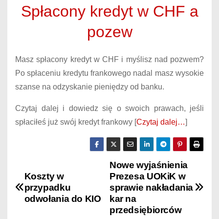
Spłacony kredyt w CHF a
pozew
Masz spłacony kredyt w CHF i myślisz nad pozwem?
Po spłaceniu kredytu frankowego nadal masz wysokie
szanse na odzyskanie pieniędzy od banku.
Czytaj dalej i dowiedz się o swoich prawach, jeśli
spłaciłeś już swój kredyt frankowy [
Czytaj dalej…
]
Nowe wyjaśnienia
N
Koszty w
Prezesa UOKiK w
a
przypadku
sprawie nakładania
odwołania do KIO
kar na
w
przedsiębiorców