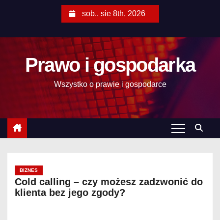
S
sob.. sie 8th, 2026
k
i
p
Prawo i gospodarka
t
o
Wszystko o prawie i gospodarce
c
o
n
t
e
n
t
BIZNES
Cold calling – czy możesz zadzwonić do
klienta bez jego zgody?