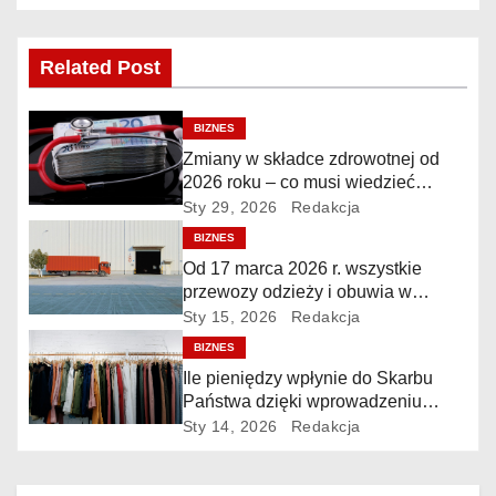
i
g
Related Post
a
BIZNES
c
Zmiany w składce zdrowotnej od
2026 roku – co musi wiedzieć
j
przedsiębiorca?
Sty 29, 2026
Redakcja
BIZNES
a
Od 17 marca 2026 r. wszystkie
przewozy odzieży i obuwia w
w
Polsce będą podlegały
Sty 15, 2026
Redakcja
obowiązkowemu monitorowaniu w
p
BIZNES
systemie SENT
Ile pieniędzy wpłynie do Skarbu
i
Państwa dzięki wprowadzeniu
monitorowania SENT dla odzieży i
Sty 14, 2026
Redakcja
s
obuwia?
u